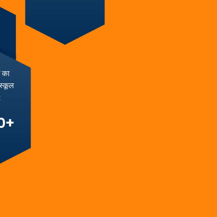
ं का
स्कूल
:
0+