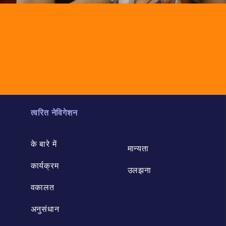
त्वरित नेविगेशन
के बारे में
मान्यता
कार्यक्रम
उलझना
वकालत
अनुसंधान