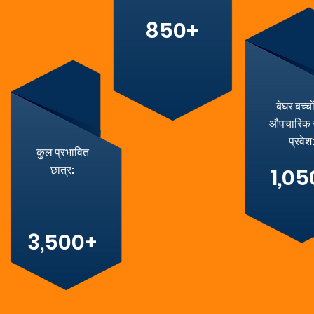
850+
बेघर बच्चो
औपचारिक 
प्रवेश
कुल प्रभावित
छात्र:
1,05
3,500+